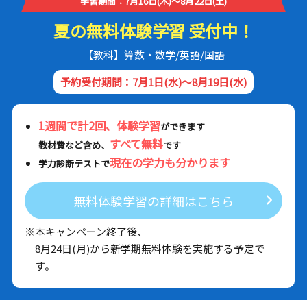
学習期間：7月16日(木)～8月22日(土)
夏の無料体験学習 受付中！
【教科】算数・数学/英語/国語
予約受付期間：7月1日(水)～8月19日(水)
1週間で計2回、体験学習
ができます
すべて無料
教材費など含め、
です
現在の学力も分かります
学力診断テストで
無料体験学習の詳細はこちら
※本キャンペーン終了後、
8月24日(月)から新学期無料体験を実施する予定で
す。