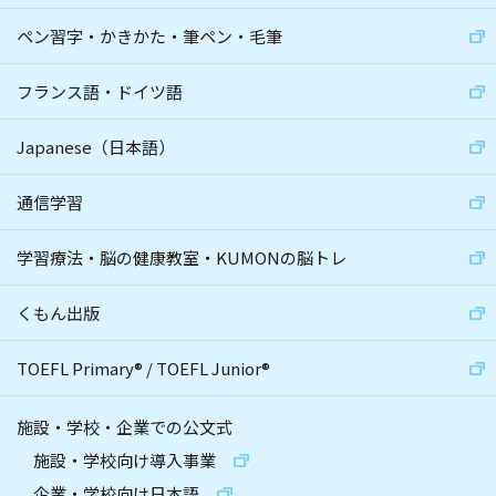
ペン習字・かきかた・筆ペン・毛筆
フランス語・ドイツ語
Japanese（日本語）
通信学習
学習療法・脳の健康教室・KUMONの脳トレ
くもん出版
TOEFL Primary
®
/
TOEFL Junior
®
施設・学校・企業での公文式
施設・学校向け導入事業
企業・学校向け日本語