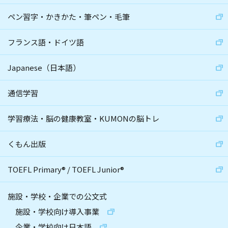
ペン習字・かきかた・筆ペン・毛筆
フランス語・ドイツ語
Japanese（日本語）
通信学習
学習療法・脳の健康教室・KUMONの脳トレ
くもん出版
TOEFL Primary
®
/
TOEFL Junior
®
施設・学校・企業での公文式
施設・学校向け導入事業
企業・学校向け日本語