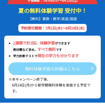
学習期間：7月16日(木)～8月22日(土)
夏の無料体験学習 受付中！
【教科】算数・数学/英語/国語
予約受付期間：7月1日(水)～8月19日(水)
1週間で計2回、体験学習
ができます
すべて無料
教材費など含め、
です
現在の学力も分かります
学力診断テストで
無料体験学習の詳細はこちら
※本キャンペーン終了後、
8月24日(月)から新学期無料体験を実施する予定で
す。