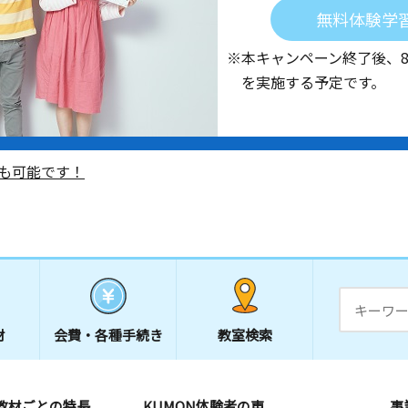
無料体験学
※本キャンペーン終了後、
を実施する予定です。
も可能です！
材
会費・
各種手続き
教室検索
教材ごとの特長
KUMON体験者の声
事