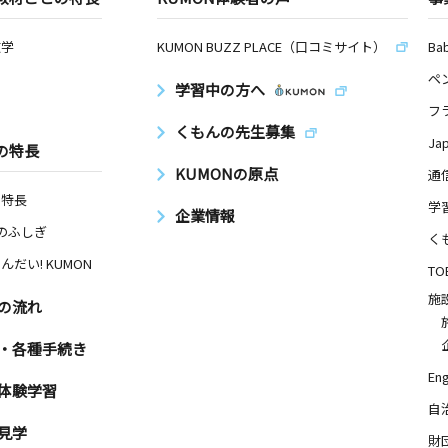
数学
KUMON BUZZ PLACE（口コミサイト）
Ba
ペ
学習中の方へ
フ
くもんの先生募集
Ja
の特長
KUMONの原点
通
の特長
学
企業情報
Nのふしぎ
く
んだい! KUMON
TO
施
の流れ
・各種手続き
Eng
体験学習
自
見学
財