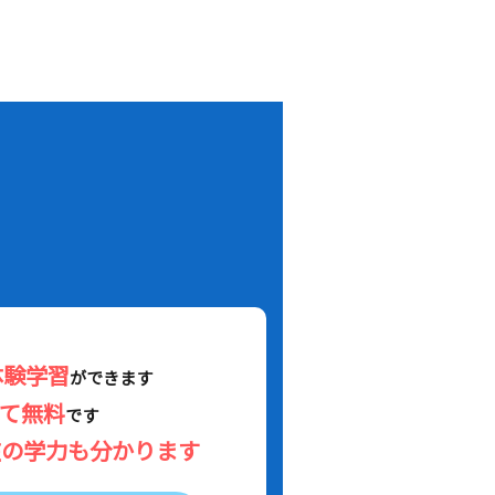
！
体験学習
ができます
べて無料
です
在の学力も分かります