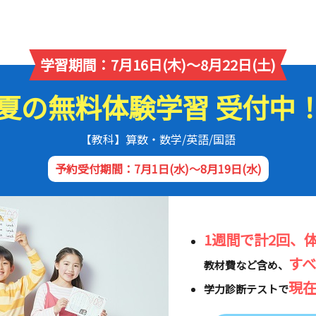
学習期間：7月16日(木)～8月22日(土)
夏の無料体験学習 受付中
【教科】算数・数学/英語/国語
予約受付期間：7月1日(水)～8月19日(水)
1週間で計2回、
す
教材費など含め、
現
学力診断テストで