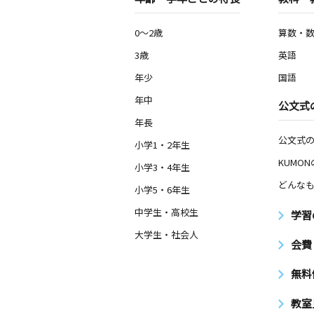
0～2歳
算数・
3歳
英語
年少
国語
年中
公文式
年長
公文式
小学1・2年生
KUMO
小学3・4年生
どんなも
小学5・6年生
中学生・高校生
学習
大学生・社会人
会費
無料
教室