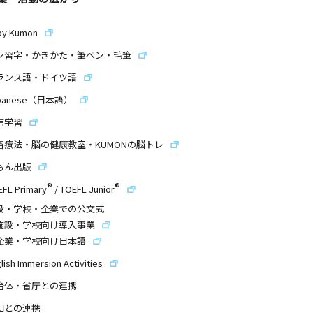
by Kumon
ン習字・かきかた・筆ペン・毛筆
ランス語・ドイツ語
panese（日本語）
信学習
習療法・脳の健康教室・KUMONの脳トレ
もん出版
®
®
EFL Primary
/
TOEFL Junior
設・学校・企業での公文式
施設・学校向け導入事業
企業・学校向け日本語
lish Immersion Activities
治体・省庁との連携
団との連携