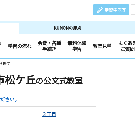
学習中の方
KUMONの原点
の
会費・各種
無料体験
よくあ
学習の流れ
教室見学
手続き
学習
ご質問
ら探す
市松ケ丘
の公文式教室
ださい。
３丁目