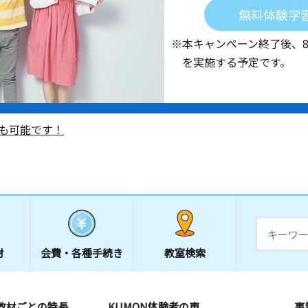
無料体験学
※本キャンペーン終了後、
を実施する予定です。
も可能です！
材
会費・
各種手続き
教室検索
教材ごとの特長
KUMON体験者の声
事