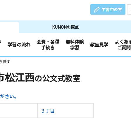
学習中の方
KUMONの原点
の
会費・各種
無料体験
よくあ
学習の流れ
教室見学
手続き
学習
ご質問
ら探す
市松江西
の公文式教室
ださい。
３丁目