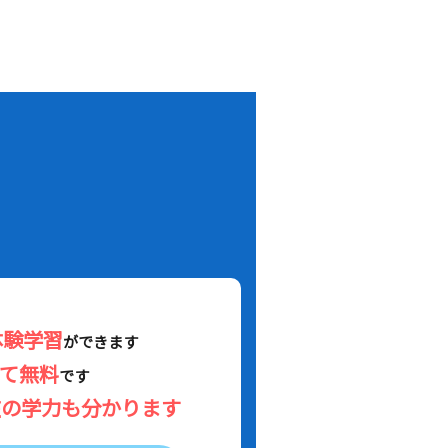
！
体験学習
ができます
べて無料
です
在の学力も分かります