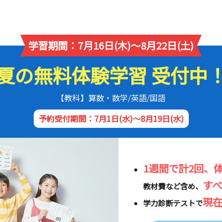
学習期間：7月16日(木)～8月22日(土)
夏の無料体験学習 受付中
【教科】算数・数学/英語/国語
予約受付期間：7月1日(水)～8月19日(水)
1週間で計2回、
す
教材費など含め、
現
学力診断テストで