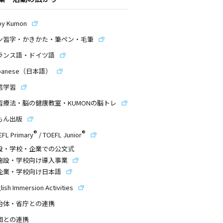
by Kumon
ン習字・かきかた・筆ペン・毛筆
ランス語・ドイツ語
panese（日本語）
信学習
習療法・脳の健康教室・KUMONの脳トレ
もん出版
®
®
EFL Primary
/
TOEFL Junior
設・学校・企業での公文式
施設・学校向け導入事業
企業・学校向け日本語
lish Immersion Activities
治体・省庁との連携
団との連携