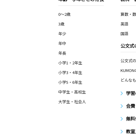
0～2歳
算数・
3歳
英語
年少
国語
年中
公文式
年長
公文式
小学1・2年生
KUMO
小学3・4年生
どんなも
小学5・6年生
中学生・高校生
学習
大学生・社会人
会費
無料
教室