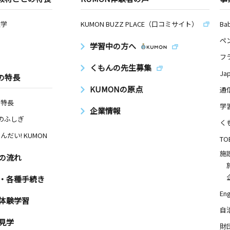
数学
KUMON BUZZ PLACE（口コミサイト）
Ba
ペ
学習中の方へ
フ
くもんの先生募集
Ja
の特長
KUMONの原点
通
の特長
学
企業情報
Nのふしぎ
く
んだい! KUMON
TO
施
の流れ
・各種手続き
Eng
体験学習
自
見学
財