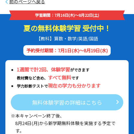
前のページへ戻る
学習期間：7月16日(木)～8月22日(土)
夏の無料体験学習 受付中！
【教科】算数・数学/英語/国語
予約受付期間：7月1日(水)～8月19日(水)
1週間で計2回、体験学習
ができます
すべて無料
教材費など含め、
です
現在の学力も分かります
学力診断テストで
無料体験学習の詳細はこちら
※本キャンペーン終了後、
8月24日(月)から新学期無料体験を実施する予定で
す。