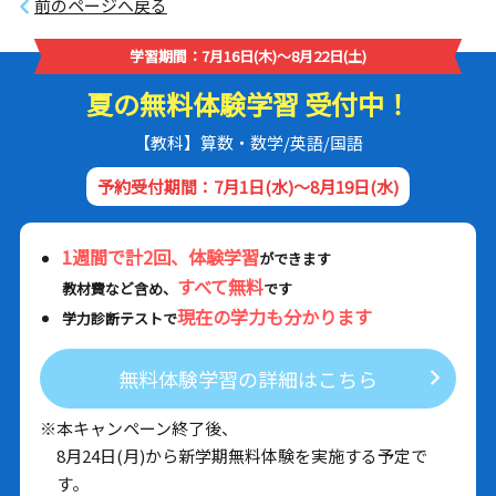
前のページへ戻る
学習期間：7月16日(木)～8月22日(土)
夏の無料体験学習 受付中！
【教科】算数・数学/英語/国語
予約受付期間：7月1日(水)～8月19日(水)
1週間で計2回、体験学習
ができます
すべて無料
教材費など含め、
です
現在の学力も分かります
学力診断テストで
無料体験学習の詳細はこちら
※本キャンペーン終了後、
8月24日(月)から新学期無料体験を実施する予定で
す。