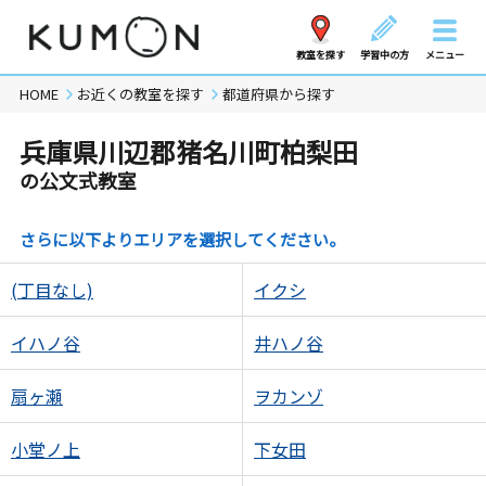
教室を探す
学習中の方
メニュー
HOME
お近くの教室を探す
都道府県から探す
兵庫県川辺郡猪名川町柏梨田
の公文式教室
さらに以下よりエリアを選択してください。
(丁目なし)
イクシ
イハノ谷
井ハノ谷
扇ヶ瀬
ヲカンゾ
小堂ノ上
下女田