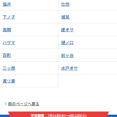
塩井
仕坊
下ノ子
城見
高関
建オサ
ハザマ
樋ノ口
百町
前ヶ谷
三ッ原
水戸オサ
渡リ瀬
前のページへ戻る
学習期間：7月16日(木)～8月22日(土)