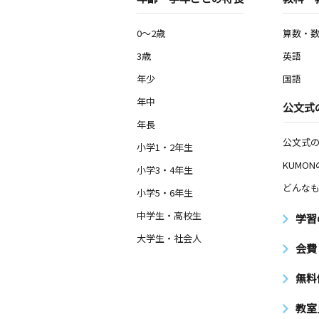
0～2歳
算数・
3歳
英語
年少
国語
年中
公文式
年長
公文式
小学1・2年生
KUMO
小学3・4年生
どんなも
小学5・6年生
中学生・高校生
学習
大学生・社会人
会費
無料
教室