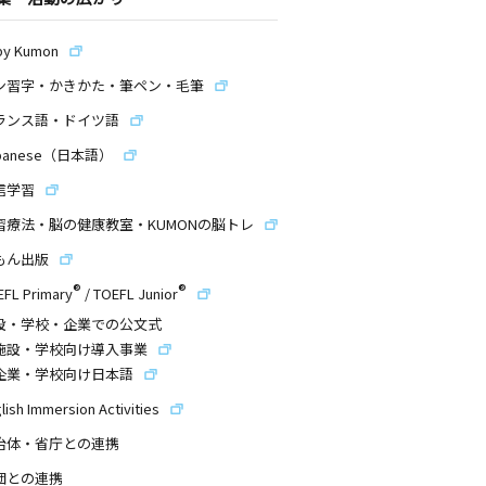
by Kumon
ン習字・かきかた・筆ペン・毛筆
ランス語・ドイツ語
panese（日本語）
信学習
習療法・脳の健康教室・KUMONの脳トレ
もん出版
®
®
EFL Primary
/
TOEFL Junior
設・学校・企業での公文式
施設・学校向け導入事業
企業・学校向け日本語
lish Immersion Activities
治体・省庁との連携
団との連携