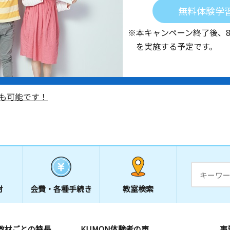
無料体験学
※本キャンペーン終了後、
を実施する予定です。
も可能です！
材
会費・
各種手続き
教室検索
教材ごとの特長
KUMON体験者の声
事