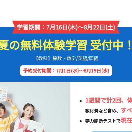
学習期間：7月16日(木)～8月22日(土)
夏の無料体験学習 受付中
【教科】算数・数学/英語/国語
予約受付期間：7月1日(水)～8月19日(水)
1週間で計2回、
す
教材費など含め、
現
学力診断テストで