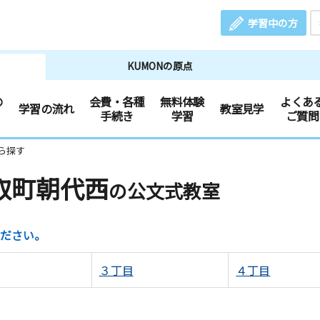
学習中の方
KUMONの原点
の
会費・各種
無料体験
よくあ
学習の流れ
教室見学
手続き
学習
ご質問
ら探す
取町朝代西
の公文式教室
ださい。
３丁目
４丁目