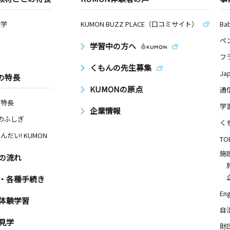
数学
KUMON BUZZ PLACE（口コミサイト）
Ba
ペ
学習中の方へ
フ
くもんの先生募集
Ja
の特長
KUMONの原点
通
の特長
学
企業情報
Nのふしぎ
く
んだい! KUMON
TO
施
の流れ
・各種手続き
Eng
体験学習
自
見学
財