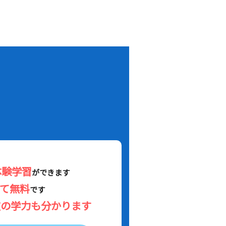
！
体験学習
ができます
べて無料
です
在の学力も分かります