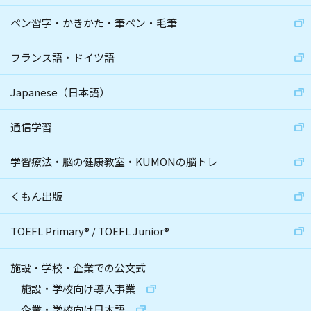
ペン習字・かきかた・筆ペン・毛筆
フランス語・ドイツ語
Japanese（日本語）
通信学習
学習療法・脳の健康教室・KUMONの脳トレ
くもん出版
TOEFL Primary
®
/
TOEFL Junior
®
施設・学校・企業での公文式
施設・学校向け導入事業
企業・学校向け日本語