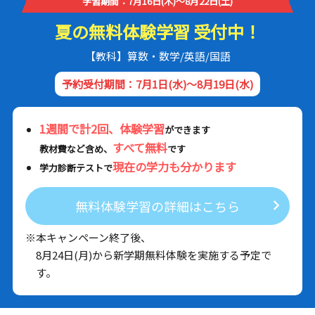
学習期間：7月16日(木)～8月22日(土)
夏の無料体験学習 受付中！
【教科】算数・数学/英語/国語
予約受付期間：7月1日(水)～8月19日(水)
1週間で計2回、体験学習
ができます
すべて無料
教材費など含め、
です
現在の学力も分かります
学力診断テストで
無料体験学習の詳細はこちら
※本キャンペーン終了後、
8月24日(月)から新学期無料体験を実施する予定で
す。