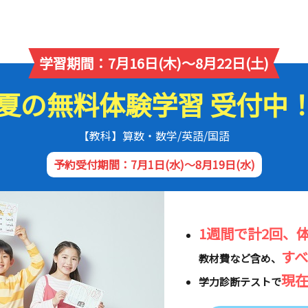
学習期間：7月16日(木)～8月22日(土)
夏の無料体験学習 受付中
【教科】算数・数学/英語/国語
予約受付期間：7月1日(水)～8月19日(水)
1週間で計2回、
す
教材費など含め、
現
学力診断テストで