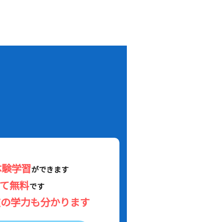
！
体験学習
ができます
べて無料
です
在の学力も分かります