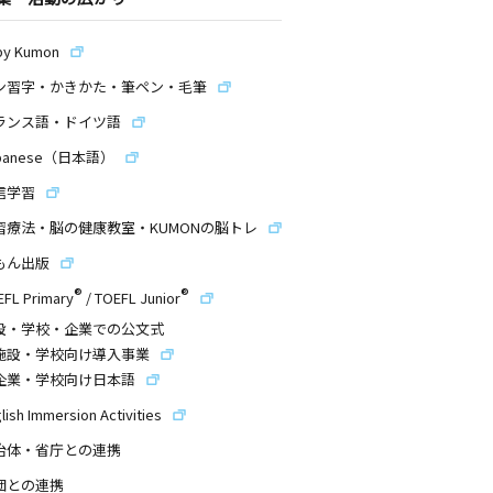
by Kumon
ン習字・かきかた・筆ペン・毛筆
ランス語・ドイツ語
panese（日本語）
信学習
習療法・脳の健康教室・KUMONの脳トレ
もん出版
®
®
EFL Primary
/
TOEFL Junior
設・学校・企業での公文式
施設・学校向け導入事業
企業・学校向け日本語
lish Immersion Activities
治体・省庁との連携
団との連携