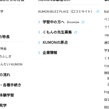
数学
KUMON BUZZ PLACE（口コミサイト）
Ba
ペ
学習中の方へ
フ
くもんの先生募集
Ja
の特長
KUMONの原点
通
の特長
学
企業情報
Nのふしぎ
く
んだい! KUMON
TO
施
の流れ
・各種手続き
Eng
体験学習
自
見学
財