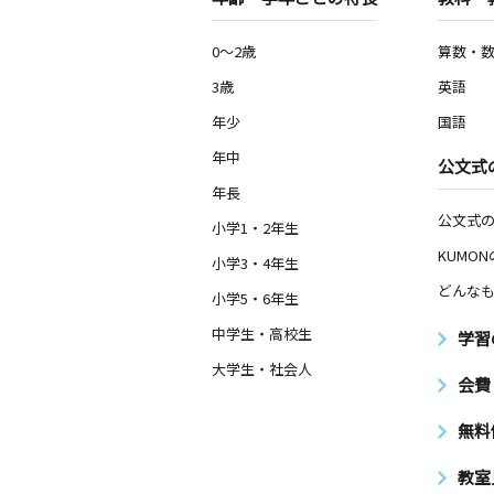
0～2歳
算数・
3歳
英語
年少
国語
年中
公文式
年長
公文式
小学1・2年生
KUMO
小学3・4年生
どんなも
小学5・6年生
中学生・高校生
学習
大学生・社会人
会費
無料
教室