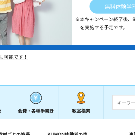
無料体験学
※本キャンペーン終了後、
を実施する予定です。
も可能です！
材
会費・
各種手続き
教室検索
教材ごとの特長
KUMON体験者の声
事