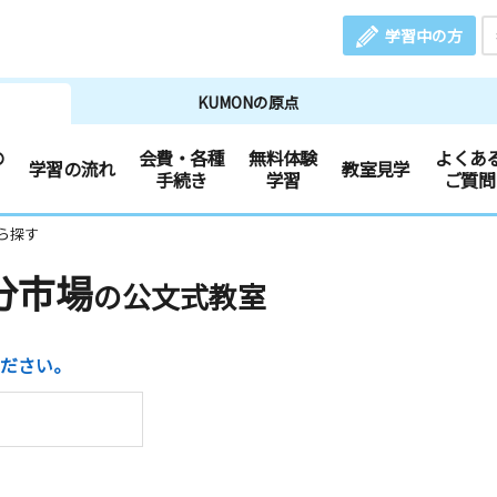
学習中の方
KUMONの原点
の
会費・各種
無料体験
よくあ
学習の流れ
教室見学
手続き
学習
ご質問
ら探す
分市場
の公文式教室
ださい。