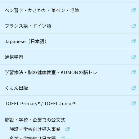
ペン習字・かきかた・筆ペン・毛筆
フランス語・ドイツ語
Japanese（日本語）
通信学習
学習療法・脳の健康教室・KUMONの脳トレ
くもん出版
TOEFL Primary
®
/
TOEFL Junior
®
施設・学校・企業での公文式
施設・学校向け導入事業
企業・学校向け日本語