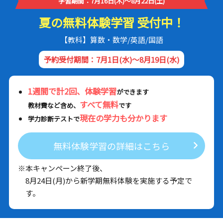
学習期間：7月16日(木)～8月22日(土)
夏の無料体験学習 受付中！
【教科】算数・数学/英語/国語
予約受付期間：7月1日(水)～8月19日(水)
1週間で計2回、体験学習
ができます
すべて無料
教材費など含め、
です
現在の学力も分かります
学力診断テストで
無料体験学習の詳細はこちら
※本キャンペーン終了後、
8月24日(月)から新学期無料体験を実施する予定で
す。