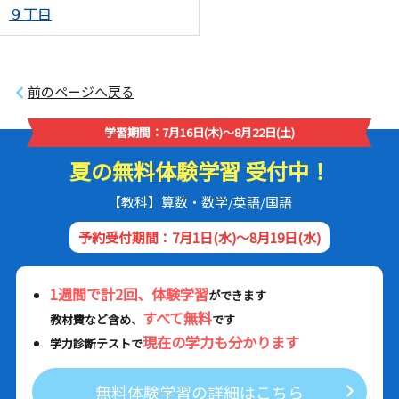
９丁目
前のページへ戻る
学習期間：7月16日(木)～8月22日(土)
夏の無料体験学習 受付中！
【教科】算数・数学/英語/国語
予約受付期間：7月1日(水)～8月19日(水)
1週間で計2回、体験学習
ができます
すべて無料
教材費など含め、
です
現在の学力も分かります
学力診断テストで
無料体験学習の詳細はこちら