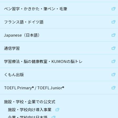
ペン習字・かきかた・筆ペン・毛筆
フランス語・ドイツ語
Japanese（日本語）
通信学習
学習療法・脳の健康教室・KUMONの脳トレ
くもん出版
TOEFL Primary
®
/
TOEFL Junior
®
施設・学校・企業での公文式
施設・学校向け導入事業
企業・学校向け日本語