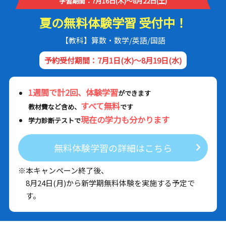
学習期間：7月16日(木)～8月22日(土)
夏の無料体験学習 受付中！
【教科】算数・数学/英語/国語
予約受付期間：7月1日(水)～8月19日(水)
1週間で計2回、体験学習
ができます
すべて無料
教材費など含め、
です
現在の学力も分かります
学力診断テストで
無料体験学習の詳細はこちら
※本キャンペーン終了後、
8月24日(月)から新学期無料体験を実施する予定で
す。