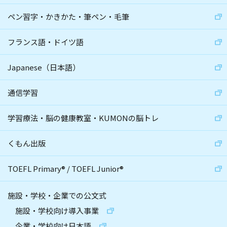
ペン習字・かきかた・筆ペン・毛筆
フランス語・ドイツ語
Japanese（日本語）
通信学習
学習療法・脳の健康教室・KUMONの脳トレ
くもん出版
TOEFL Primary
®
/
TOEFL Junior
®
施設・学校・企業での公文式
施設・学校向け導入事業
企業・学校向け日本語