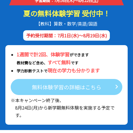
学習期間：7月16日(木)～8月22日(土)
夏の無料体験学習 受付中！
【教科】算数・数学/英語/国語
予約受付期間：7月1日(水)～8月19日(水)
1週間で計2回、体験学習
ができます
すべて無料
教材費など含め、
です
現在の学力も分かります
学力診断テストで
無料体験学習の詳細はこちら
※本キャンペーン終了後、
8月24日(月)から新学期無料体験を実施する予定で
す。