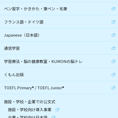
ペン習字・かきかた・筆ペン・毛筆
フランス語・ドイツ語
Japanese（日本語）
通信学習
学習療法・脳の健康教室・KUMONの脳トレ
くもん出版
TOEFL Primary
®
/
TOEFL Junior
®
施設・学校・企業での公文式
施設・学校向け導入事業
企業・学校向け日本語