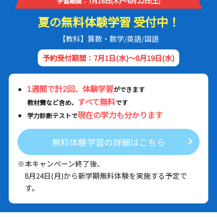
学習期間：7月16日(木)～8月22日(土)
夏の無料体験学習 受付中！
【教科】算数・数学/英語/国語
予約受付期間：7月1日(水)～8月19日(水)
1週間で計2回、体験学習
ができます
すべて無料
教材費など含め、
です
現在の学力も分かります
学力診断テストで
無料体験学習の詳細はこちら
※本キャンペーン終了後、
8月24日(月)から新学期無料体験を実施する予定で
す。