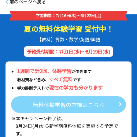
前のページへ戻る
学習期間：7月16日(木)～8月22日(土)
夏の無料体験学習 受付中！
【教科】算数・数学/英語/国語
予約受付期間：7月1日(水)～8月19日(水)
1週間で計2回、体験学習
ができます
すべて無料
教材費など含め、
です
現在の学力も分かります
学力診断テストで
無料体験学習の詳細はこちら
※本キャンペーン終了後、
8月24日(月)から新学期無料体験を実施する予定で
す。