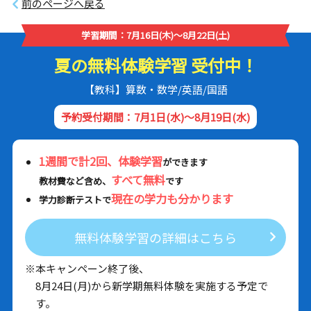
前のページへ戻る
学習期間：7月16日(木)～8月22日(土)
夏の無料体験学習 受付中！
【教科】算数・数学/英語/国語
予約受付期間：7月1日(水)～8月19日(水)
1週間で計2回、体験学習
ができます
すべて無料
教材費など含め、
です
現在の学力も分かります
学力診断テストで
無料体験学習の詳細はこちら
※本キャンペーン終了後、
8月24日(月)から新学期無料体験を実施する予定で
す。