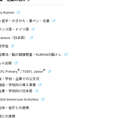
by Kumon
ン習字・かきかた・筆ペン・毛筆
ランス語・ドイツ語
panese（日本語）
信学習
習療法・脳の健康教室・KUMONの脳トレ
もん出版
®
®
EFL Primary
/
TOEFL Junior
設・学校・企業での公文式
施設・学校向け導入事業
企業・学校向け日本語
lish Immersion Activities
治体・省庁との連携
団との連携