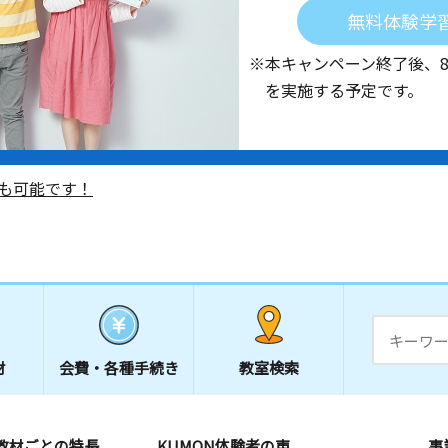
無料体験学
※本キャンペーン終了後、
を実施する予定です。
も可能です！
材
会費・
各種手続き
教室検索
教材ごとの特長
KUMON体験者の声
事