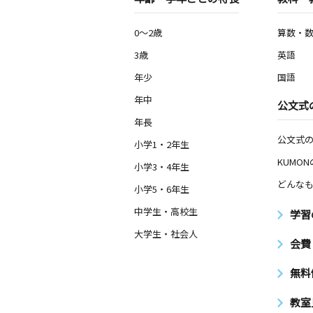
0～2歳
算数・
3歳
英語
年少
国語
年中
公文式
年長
公文式
小学1・2年生
KUMO
小学3・4年生
どんなも
小学5・6年生
中学生・高校生
学習
大学生・社会人
会費
無料
教室