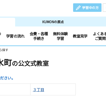
学習中の方
KUMONの原点
の
会費・各種
無料体験
よくあ
学習の流れ
教室見学
手続き
学習
ご質問
ら探す
水町
の公文式教室
ださい。
３丁目