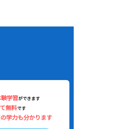
！
体験学習
ができます
べて無料
です
在の学力も分かります