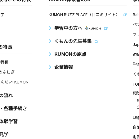
数学
KUMON BUZZ PLACE（口コミサイト）
Ba
ペ
学習中の方へ
フ
くもんの先生募集
Ja
の特長
KUMONの原点
通
の特長
学
企業情報
Nのふしぎ
く
んだい! KUMON
TO
施
の流れ
・各種手続き
Eng
体験学習
自
見学
財