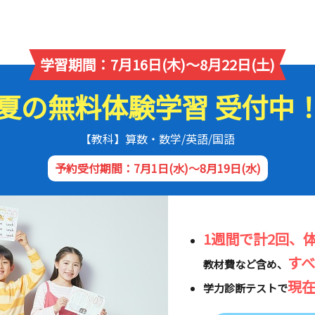
学習期間：7月16日(木)～8月22日(土)
夏の無料体験学習 受付中
【教科】算数・数学/英語/国語
予約受付期間：7月1日(水)～8月19日(水)
1週間で計2回、
す
教材費など含め、
現
学力診断テストで