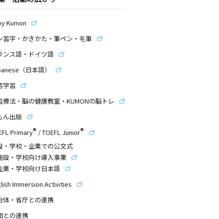
by Kumon
ン習字・かきかた・筆ペン・毛筆
ランス語・ドイツ語
panese（日本語）
信学習
習療法・脳の健康教室・KUMONの脳トレ
もん出版
®
®
EFL Primary
/
TOEFL Junior
設・学校・企業での公文式
施設・学校向け導入事業
企業・学校向け日本語
lish Immersion Activities
治体・省庁との連携
団との連携