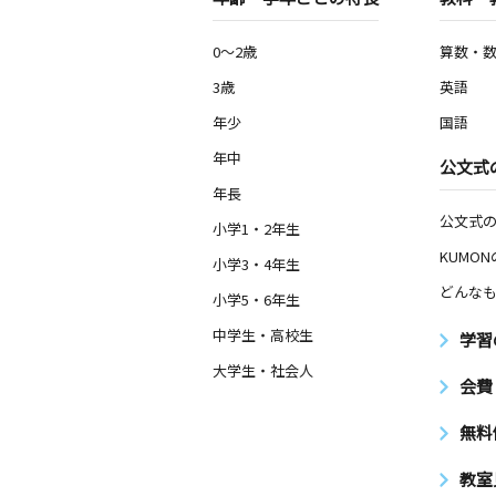
0～2歳
算数・
3歳
英語
年少
国語
年中
公文式
年長
公文式
小学1・2年生
KUMO
小学3・4年生
どんなも
小学5・6年生
中学生・高校生
学習
大学生・社会人
会費
無料
教室