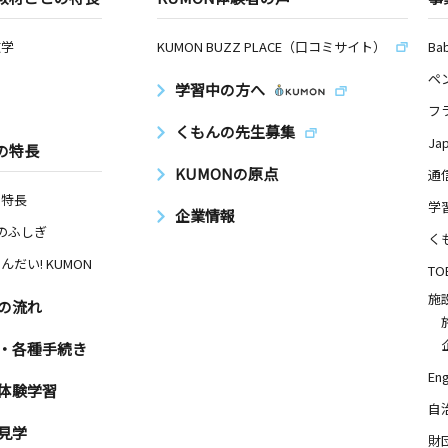
数学
KUMON BUZZ PLACE（口コミサイト）
Ba
ペ
学習中の方へ
フ
くもんの先生募集
Ja
の特長
KUMONの原点
通
の特長
学
企業情報
Nのふしぎ
く
んだい! KUMON
TO
施
の流れ
・各種手続き
Eng
体験学習
自
見学
財