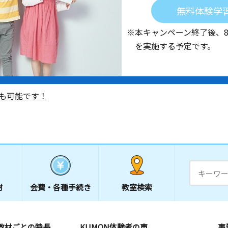
無料体験学
※本キャンペーン終了後、
を実施する予定です。
も可能です！
材
会費・
各種手続き
教室検索
教材ごとの特長
KUMON体験者の声
事