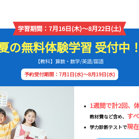
学習期間：7月16日(木)～8月22日(土)
夏の無料体験学習 受付中
【教科】算数・数学/英語/国語
予約受付期間：7月1日(水)～8月19日(水)
1週間で計2回、
す
教材費など含め、
現
学力診断テストで