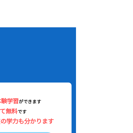
！
体験学習
ができます
べて無料
です
在の学力も分かります