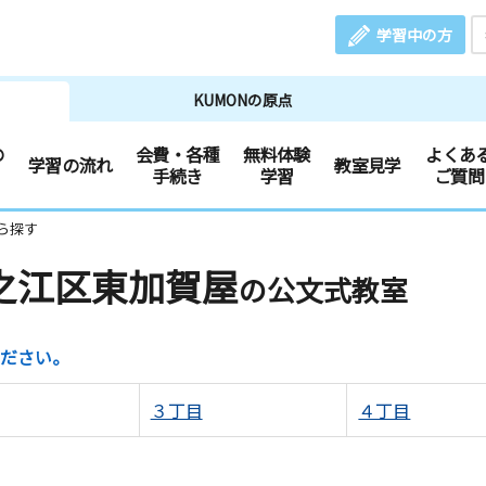
学習中の方
KUMONの原点
の
会費・各種
無料体験
よくあ
学習の流れ
教室見学
手続き
学習
ご質問
ら探す
之江区東加賀屋
の公文式教室
ださい。
３丁目
４丁目