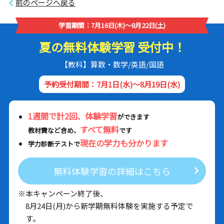
前のページへ戻る
学習期間：7月16日(木)～8月22日(土)
夏の無料体験学習 受付中！
【教科】算数・数学/英語/国語
予約受付期間：7月1日(水)～8月19日(水)
1週間で計2回、体験学習
ができます
すべて無料
教材費など含め、
です
現在の学力も分かります
学力診断テストで
無料体験学習の詳細はこちら
※本キャンペーン終了後、
8月24日(月)から新学期無料体験を実施する予定で
す。