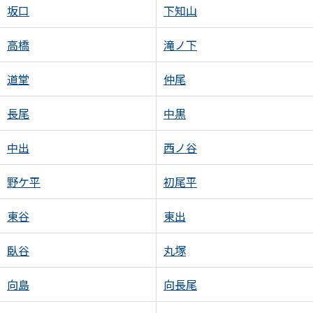
坂口
下知山
高橋
滝ノ下
道堂
仲尾
長尾
中黒
中出
西ノ谷
野ケ平
初尾平
東谷
東出
臥谷
丸塚
向島
向長尾