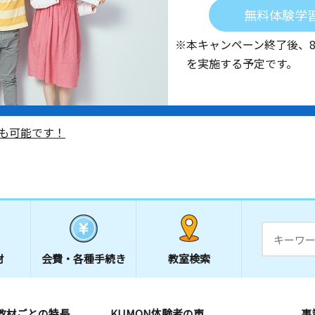
無料体験学
※本キャンペーン終了後、
を実施する予定です。
も可能です！
材
会費・
各種手続き
教室検索
教材ごとの特長
KUMON体験者の声
事