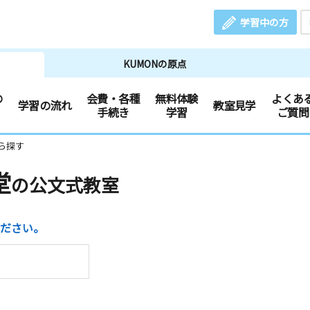
学習中の方
KUMONの原点
の
会費・各種
無料体験
よくあ
学習の流れ
教室見学
手続き
学習
ご質問
ら探す
堂
の公文式教室
ださい。