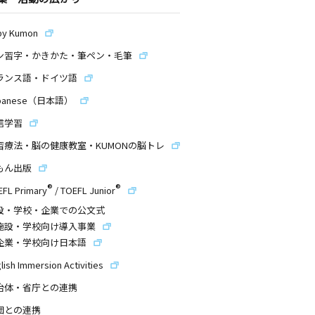
by Kumon
ン習字・かきかた・筆ペン・毛筆
ランス語・ドイツ語
panese（日本語）
信学習
習療法・脳の健康教室・KUMONの脳トレ
もん出版
®
®
EFL Primary
/
TOEFL Junior
設・学校・企業での公文式
施設・学校向け導入事業
企業・学校向け日本語
lish Immersion Activities
治体・省庁との連携
団との連携