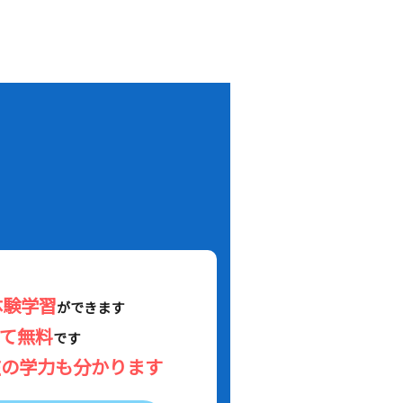
！
体験学習
ができます
べて無料
です
在の学力も分かります