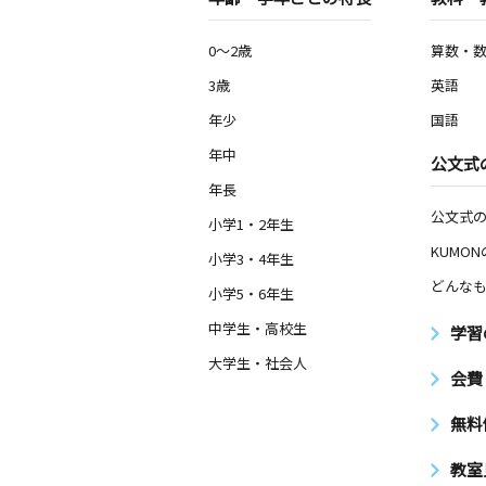
0～2歳
算数・
3歳
英語
年少
国語
年中
公文式
年長
公文式
小学1・2年生
KUMO
小学3・4年生
どんなも
小学5・6年生
中学生・高校生
学習
大学生・社会人
会費
無料
教室