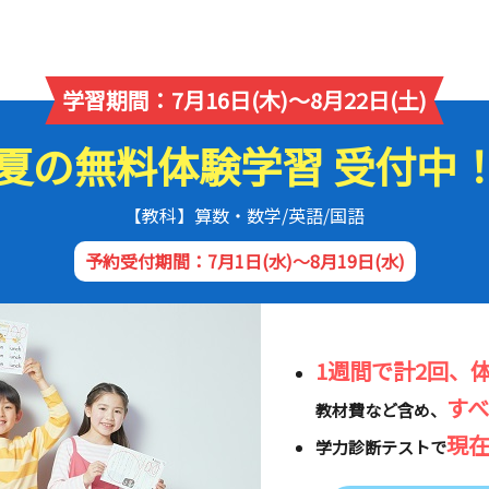
学習期間：7月16日(木)～8月22日(土)
夏の無料体験学習 受付中
【教科】算数・数学/英語/国語
予約受付期間：7月1日(水)～8月19日(水)
1週間で計2回、
す
教材費など含め、
現
学力診断テストで