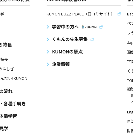
数学
KUMON BUZZ PLACE（口コミサイト）
Ba
ペ
学習中の方へ
フ
くもんの先生募集
Ja
の特長
KUMONの原点
通
の特長
学
企業情報
Nのふしぎ
く
んだい! KUMON
TO
施
の流れ
・各種手続き
Eng
体験学習
自
見学
財