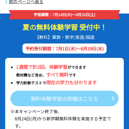
前のページへ戻る
学習期間：7月16日(木)～8月22日(土)
夏の無料体験学習 受付中！
【教科】算数・数学/英語/国語
予約受付期間：7月1日(水)～8月19日(水)
1週間で計2回、体験学習
ができます
すべて無料
教材費など含め、
です
現在の学力も分かります
学力診断テストで
無料体験学習の詳細はこちら
※本キャンペーン終了後、
8月24日(月)から新学期無料体験を実施する予定で
す。