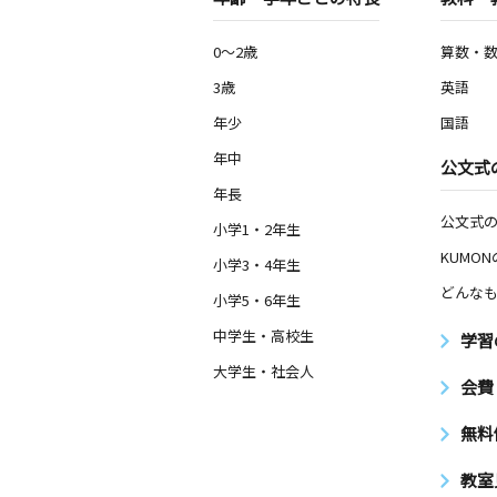
0～2歳
算数・
3歳
英語
年少
国語
年中
公文式
年長
公文式
小学1・2年生
KUMO
小学3・4年生
どんなも
小学5・6年生
中学生・高校生
学習
大学生・社会人
会費
無料
教室