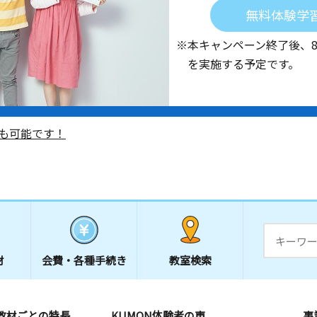
無料体験学
※本キャンペーン終了後、
を実施する予定です。
も可能です！
材
会費・
各種手続き
教室検索
教材ごとの特長
KUMON体験者の声
事