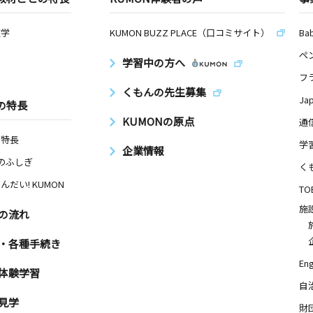
数学
KUMON BUZZ PLACE（口コミサイト）
Ba
ペ
学習中の方へ
フ
くもんの先生募集
Ja
の特長
KUMONの原点
通
の特長
学
企業情報
Nのふしぎ
く
んだい! KUMON
TO
施
の流れ
・各種手続き
Eng
体験学習
自
見学
財