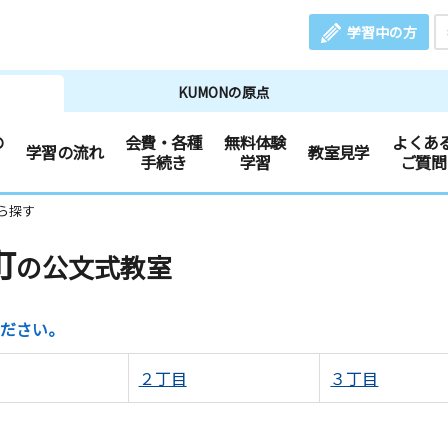
学習中の方
KUMONの原点
の
会費・各種
無料体験
よくあ
学習の流れ
教室見学
手続き
学習
ご質問
ら探す
町
の公文式教室
ださい。
２丁目
３丁目