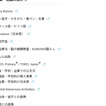
by Kumon
ン習字・かきかた・筆ペン・毛筆
ランス語・ドイツ語
panese（日本語）
信学習
習療法・脳の健康教室・KUMONの脳トレ
もん出版
®
®
EFL Primary
/
TOEFL Junior
設・学校・企業での公文式
施設・学校向け導入事業
企業・学校向け日本語
lish Immersion Activities
治体・省庁との連携
団との連携