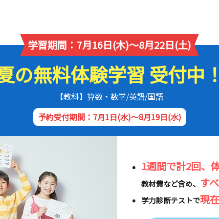
学習期間：7月16日(木)～8月22日(土)
夏の無料体験学習 受付中
【教科】算数・数学/英語/国語
予約受付期間：7月1日(水)～8月19日(水)
1週間で計2回、
す
教材費など含め、
現
学力診断テストで