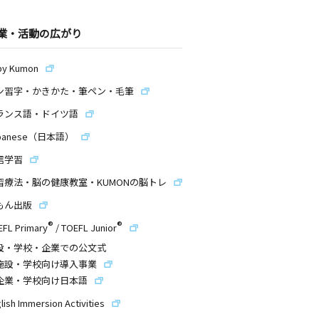
業・活動の広がり
by Kumon
ン習字・かきかた・筆ペン・毛筆
ランス語・ドイツ語
panese（日本語）
信学習
習療法・脳の健康教室・KUMONの脳トレ
もん出版
®
®
EFL Primary
/
TOEFL Junior
設・学校・企業での公文式
施設・学校向け導入事業
企業・学校向け日本語
lish Immersion Activities