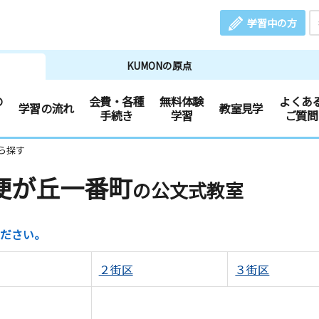
学習中の方
KUMONの原点
の
会費・各種
無料体験
よくあ
学習の流れ
教室見学
手続き
学習
ご質問
ら探す
梗が丘一番町
の公文式教室
ださい。
２街区
３街区