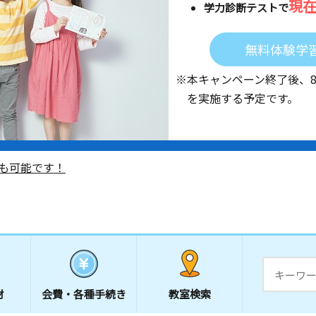
現
学力診断テストで
無料体験学
※本キャンペーン終了後、
を実施する予定です。
も可能です！
材
会費・
各種手続き
教室検索