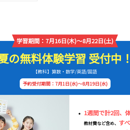
学習期間：7月16日(木)～8月22日(土)
夏の無料体験学習 受付中
【教科】算数・数学/英語/国語
予約受付期間：7月1日(水)～8月19日(水)
1週間で計2回、
す
教材費など含め、