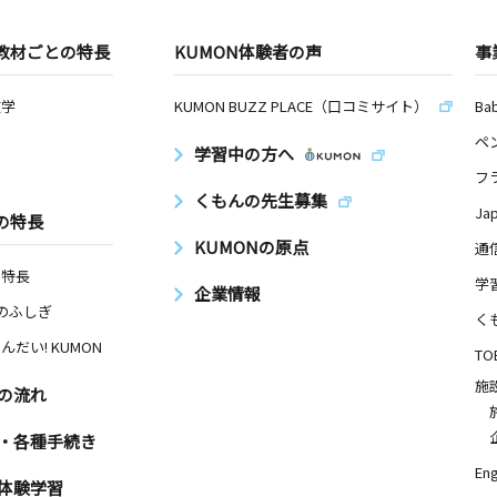
教材ごとの特長
KUMON体験者の声
事
数学
KUMON BUZZ PLACE（口コミサイト）
Ba
ペ
学習中の方へ
フ
くもんの先生募集
Ja
の特長
KUMONの原点
通
の特長
学
企業情報
Nのふしぎ
く
んだい! KUMON
TO
施
の流れ
・各種手続き
Eng
体験学習