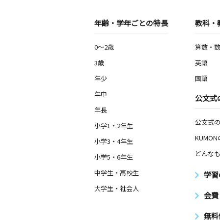
年齢・学年ごとの特長
教科・
0～2歳
算数・
3歳
英語
年少
国語
年中
公文式
年長
公文式
小学1・2年生
KUMO
小学3・4年生
どんなも
小学5・6年生
中学生・高校生
学習
大学生・社会人
会費
無料