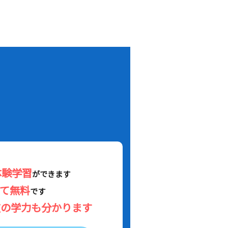
！
体験学習
ができます
べて無料
です
在の学力も分かります