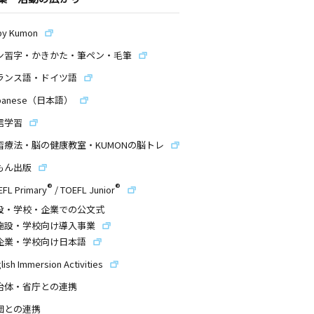
by Kumon
ン習字・かきかた・筆ペン・毛筆
ランス語・ドイツ語
panese（日本語）
信学習
習療法・脳の健康教室・KUMONの脳トレ
もん出版
®
®
EFL Primary
/
TOEFL Junior
設・学校・企業での公文式
施設・学校向け導入事業
企業・学校向け日本語
lish Immersion Activities
治体・省庁との連携
団との連携