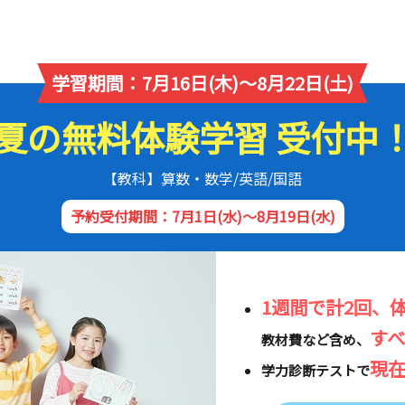
学習期間：7月16日(木)～8月22日(土)
夏の無料体験学習 受付中
【教科】算数・数学/英語/国語
予約受付期間：7月1日(水)～8月19日(水)
1週間で計2回、
す
教材費など含め、
現
学力診断テストで