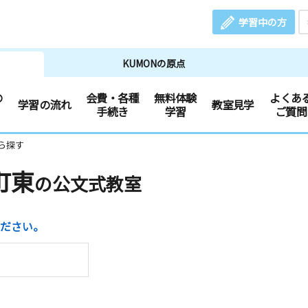
学習中の方
KUMONの原点
の
会費・各種
無料体験
よくあ
学習の流れ
教室見学
手続き
学習
ご質問
ら探す
町東
の公文式教室
ださい。