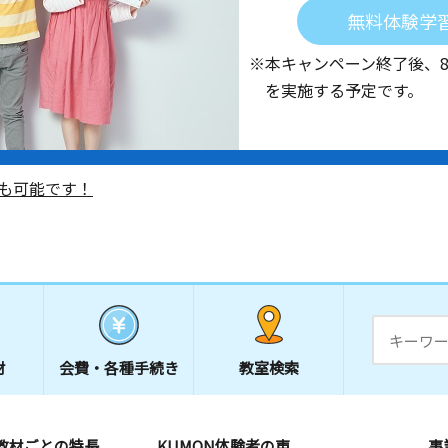
無料体験学
※本キャンペーン終了後、
を実施する予定です。
も可能です！
材
会費・
各種手続き
教室検索
教材ごとの特長
KUMON体験者の声
事