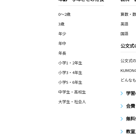
0～2歳
算数・
3歳
英語
年少
国語
年中
公文式
年長
公文式
小学1・2年生
KUMO
小学3・4年生
どんなも
小学5・6年生
中学生・高校生
学習
大学生・社会人
会費
無料
教室