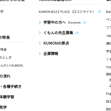
数学
KUMON BUZZ PLACE（口コミサイト）
Ba
ペ
学習中の方へ
フ
くもんの先生募集
Ja
の特長
KUMONの原点
通
の特長
学
企業情報
Nのふしぎ
く
んだい! KUMON
TO
施
の流れ
・各種手続き
Eng
体験学習
自
見学
財