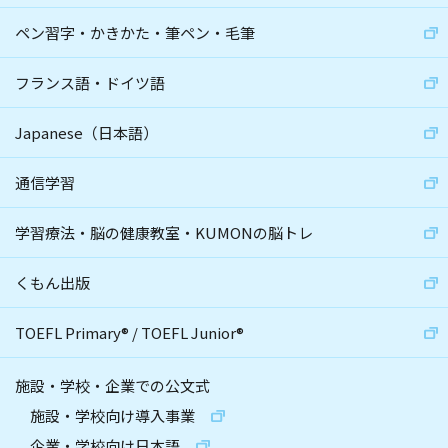
ペン習字・かきかた・筆ペン・毛筆
フランス語・ドイツ語
Japanese（日本語）
通信学習
学習療法・脳の健康教室・KUMONの脳トレ
くもん出版
TOEFL Primary
®
/
TOEFL Junior
®
施設・学校・企業での公文式
施設・学校向け導入事業
企業・学校向け日本語