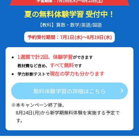
学習期間：7月16日(木)～8月22日(土)
夏の無料体験学習 受付中！
【教科】算数・数学/英語/国語
予約受付期間：7月1日(水)～8月19日(水)
1週間で計2回、体験学習
ができます
すべて無料
教材費など含め、
です
現在の学力も分かります
学力診断テストで
無料体験学習の詳細はこちら
※本キャンペーン終了後、
8月24日(月)から新学期無料体験を実施する予定で
す。