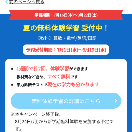
前のページへ戻る
学習期間：7月16日(木)～8月22日(土)
夏の無料体験学習 受付中！
【教科】算数・数学/英語/国語
予約受付期間：7月1日(水)～8月19日(水)
1週間で計2回、体験学習
ができます
すべて無料
教材費など含め、
です
現在の学力も分かります
学力診断テストで
無料体験学習の詳細はこちら
※本キャンペーン終了後、
8月24日(月)から新学期無料体験を実施する予定で
す。