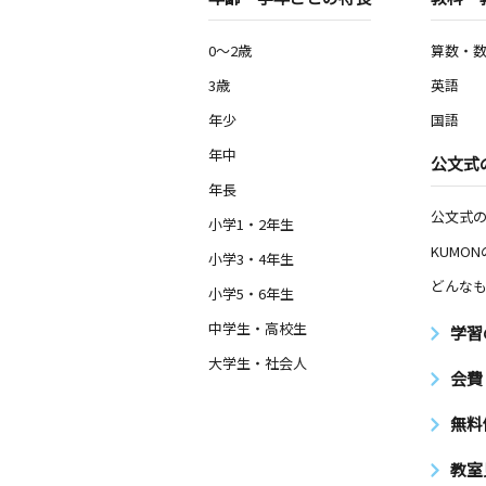
0～2歳
算数・
3歳
英語
年少
国語
年中
公文式
年長
公文式
小学1・2年生
KUMO
小学3・4年生
どんなも
小学5・6年生
中学生・高校生
学習
大学生・社会人
会費
無料
教室