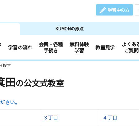
学習中の方
KUMONの原点
の
会費・各種
無料体験
よくあ
学習の流れ
教室見学
手続き
学習
ご質問
ら探す
箕田
の公文式教室
ださい。
３丁目
４丁目