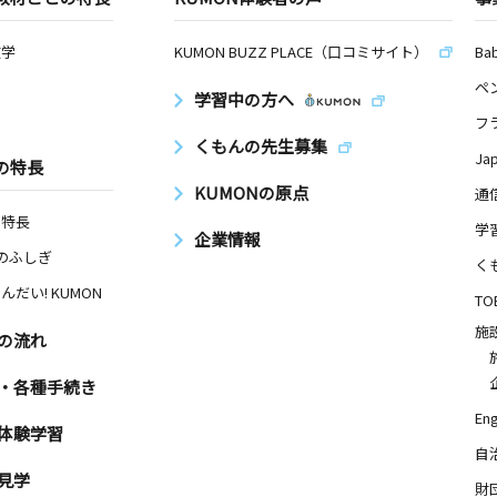
数学
KUMON BUZZ PLACE（口コミサイト）
Ba
ペ
学習中の方へ
フ
くもんの先生募集
Ja
の特長
KUMONの原点
通
の特長
学
企業情報
Nのふしぎ
く
んだい! KUMON
TO
施
の流れ
・各種手続き
Eng
体験学習
自
見学
財