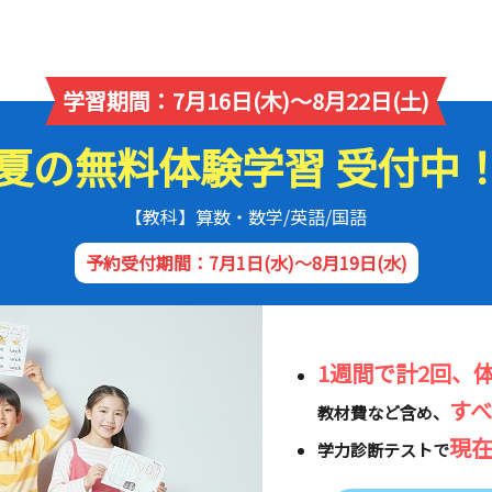
学習期間：7月16日(木)～8月22日(土)
夏の無料体験学習 受付中
【教科】算数・数学/英語/国語
予約受付期間：7月1日(水)～8月19日(水)
1週間で計2回、
す
教材費など含め、
現
学力診断テストで