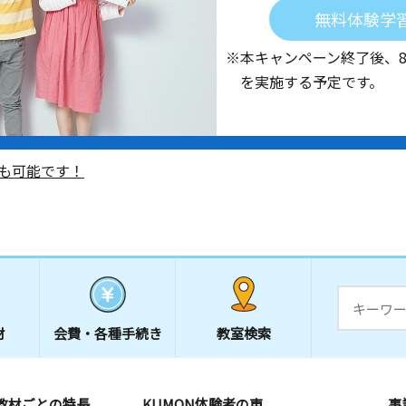
無料体験学
※本キャンペーン終了後、
を実施する予定です。
も可能です！
材
会費・
各種手続き
教室検索
教材ごとの特長
KUMON体験者の声
事