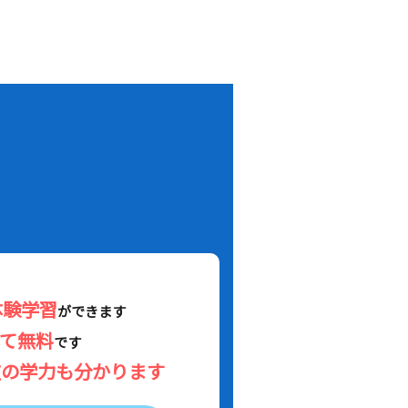
！
体験学習
ができます
べて無料
です
在の学力も分かります