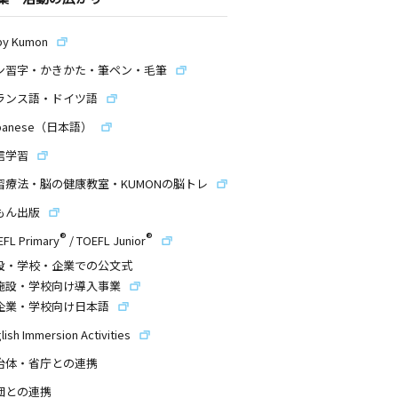
by Kumon
ン習字・かきかた・筆ペン・毛筆
ランス語・ドイツ語
panese（日本語）
信学習
習療法・脳の健康教室・KUMONの脳トレ
もん出版
®
®
EFL Primary
/
TOEFL Junior
設・学校・企業での公文式
施設・学校向け導入事業
企業・学校向け日本語
lish Immersion Activities
治体・省庁との連携
団との連携