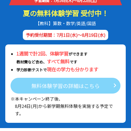
学習期間：7月16日(木)～8月22日(土)
夏の無料体験学習 受付中！
【教科】算数・数学/英語/国語
予約受付期間：7月1日(水)～8月19日(水)
1週間で計2回、体験学習
ができます
すべて無料
教材費など含め、
です
現在の学力も分かります
学力診断テストで
無料体験学習の詳細はこちら
※本キャンペーン終了後、
8月24日(月)から新学期無料体験を実施する予定で
す。