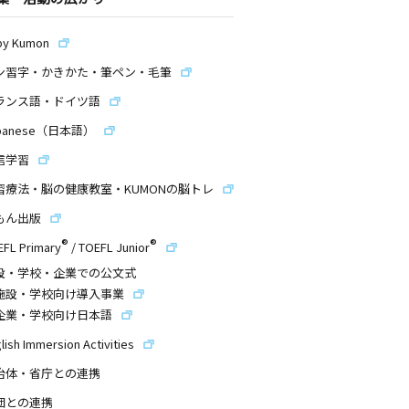
by Kumon
ン習字・かきかた・筆ペン・毛筆
ランス語・ドイツ語
panese（日本語）
信学習
習療法・脳の健康教室・KUMONの脳トレ
もん出版
®
®
EFL Primary
/
TOEFL Junior
設・学校・企業での公文式
施設・学校向け導入事業
企業・学校向け日本語
lish Immersion Activities
治体・省庁との連携
団との連携