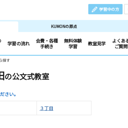
学習中の方
KUMONの原点
の
会費・各種
無料体験
よくあ
学習の流れ
教室見学
手続き
学習
ご質問
ら探す
田
の公文式教室
ださい。
３丁目