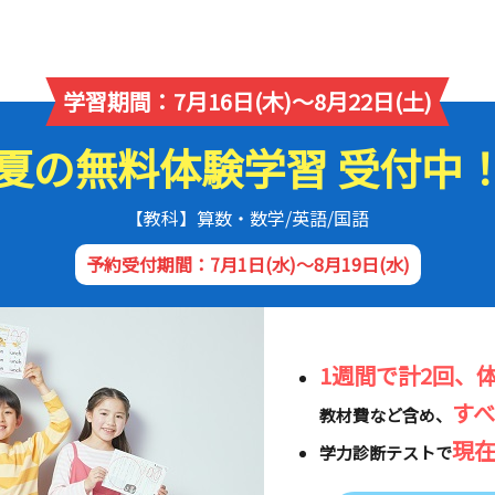
学習期間：7月16日(木)～8月22日(土)
夏の無料体験学習 受付中
【教科】算数・数学/英語/国語
予約受付期間：7月1日(水)～8月19日(水)
1週間で計2回、
す
教材費など含め、
現
学力診断テストで