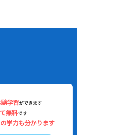
！
体験学習
ができます
べて無料
です
在の学力も分かります