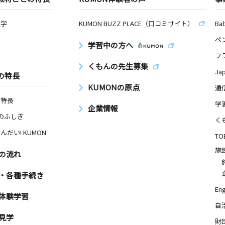
数学
KUMON BUZZ PLACE（口コミサイト）
Ba
ペ
学習中の方へ
フ
くもんの先生募集
Ja
の特長
KUMONの原点
通
の特長
学
企業情報
Nのふしぎ
く
んだい! KUMON
TO
施
の流れ
・各種手続き
Eng
体験学習
自
見学
財