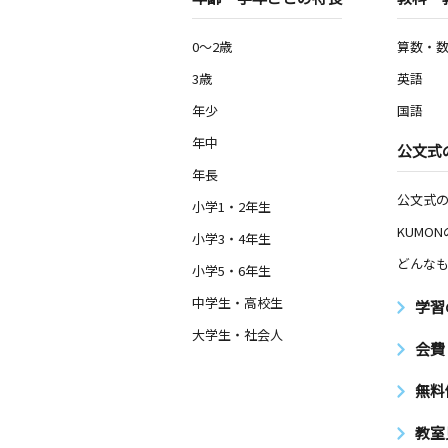
0～2歳
算数・
3歳
英語
年少
国語
年中
公文式
年長
公文式
小学1・2年生
KUMO
小学3・4年生
どんなも
小学5・6年生
中学生・高校生
学習
大学生・社会人
会費
無料
教室