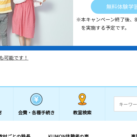
無料体験学
※本キャンペーン終了後、
を実施する予定です。
も可能です！
材
会費・
各種手続き
教室検索
教材ごとの特長
KUMON体験者の声
事