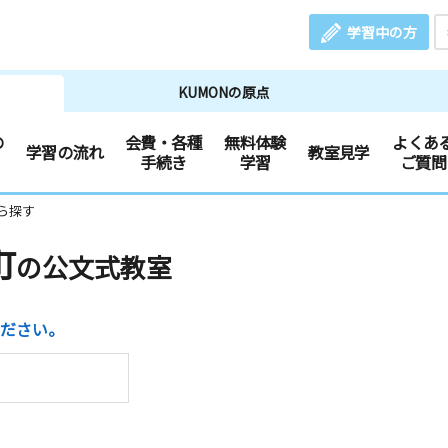
学習中の方
KUMONの原点
の
会費・各種
無料体験
よくあ
学習の流れ
教室見学
手続き
学習
ご質問
ら探す
町
の公文式教室
ださい。