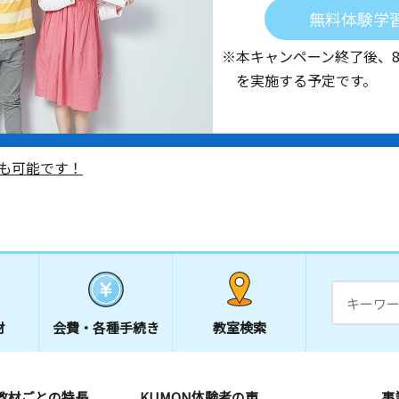
無料体験学
※本キャンペーン終了後、
を実施する予定です。
も可能です！
材
会費・
各種手続き
教室検索
教材ごとの特長
KUMON体験者の声
事