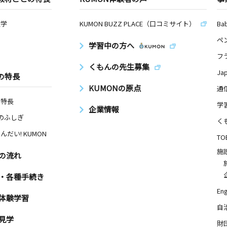
数学
KUMON BUZZ PLACE（口コミサイト）
Ba
ペ
学習中の方へ
フ
くもんの先生募集
Ja
の特長
KUMONの原点
通
の特長
学
企業情報
Nのふしぎ
く
んだい! KUMON
TO
施
の流れ
・各種手続き
Eng
体験学習
自
見学
財