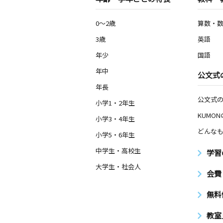
0～2歳
算数・
3歳
英語
年少
国語
年中
公文式
年長
公文式
小学1・2年生
KUMO
小学3・4年生
どんなも
小学5・6年生
中学生・高校生
学習
大学生・社会人
会費
無料
教室