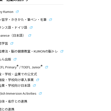
by Kumon
ン習字・かきかた・筆ペン・毛筆
ランス語・ドイツ語
panese（日本語）
信学習
習療法・脳の健康教室・KUMONの脳トレ
もん出版
®
®
EFL Primary
/
TOEFL Junior
設・学校・企業での公文式
施設・学校向け導入事業
企業・学校向け日本語
lish Immersion Activities
治体・省庁との連携
団との連携