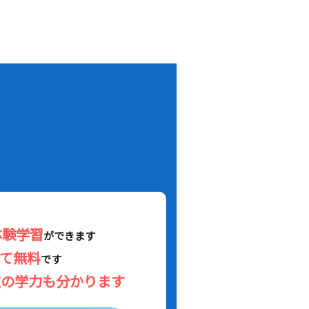
！
体験学習
ができます
べて無料
です
在の学力も分かります