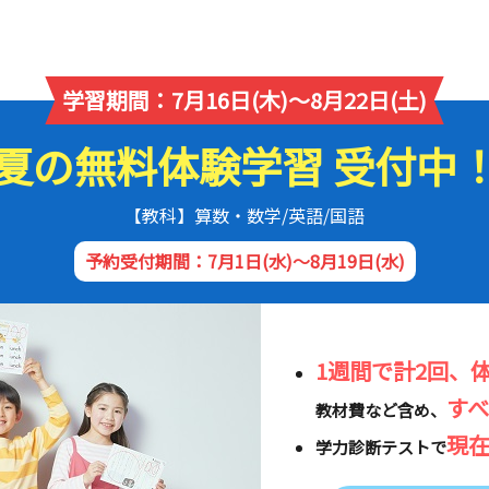
学習期間：7月16日(木)～8月22日(土)
夏の無料体験学習 受付中
【教科】算数・数学/英語/国語
予約受付期間：7月1日(水)～8月19日(水)
1週間で計2回、
す
教材費など含め、
現
学力診断テストで