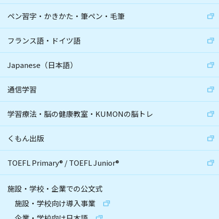
ペン習字・かきかた・筆ペン・毛筆
フランス語・ドイツ語
Japanese（日本語）
通信学習
学習療法・脳の健康教室・KUMONの脳トレ
くもん出版
TOEFL Primary
®
/
TOEFL Junior
®
施設・学校・企業での公文式
施設・学校向け導入事業
企業・学校向け日本語