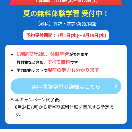
学習期間：7月16日(木)～8月22日(土)
夏の無料体験学習 受付中！
【教科】算数・数学/英語/国語
予約受付期間：7月1日(水)～8月19日(水)
1週間で計2回、体験学習
ができます
すべて無料
教材費など含め、
です
現在の学力も分かります
学力診断テストで
無料体験学習の詳細はこちら
※本キャンペーン終了後、
8月24日(月)から新学期無料体験を実施する予定で
す。