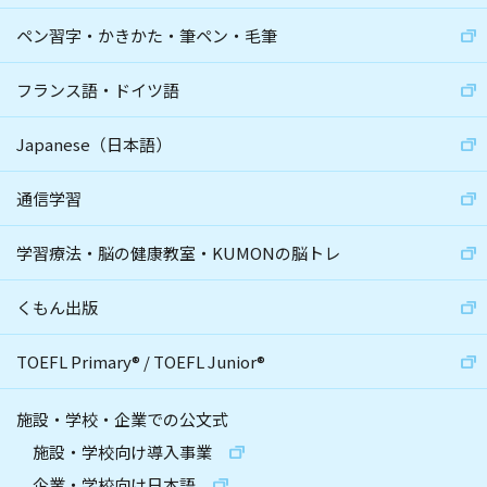
ペン習字・かきかた・筆ペン・毛筆
フランス語・ドイツ語
Japanese（日本語）
通信学習
学習療法・脳の健康教室・KUMONの脳トレ
くもん出版
TOEFL Primary
®
/
TOEFL Junior
®
施設・学校・企業での公文式
施設・学校向け導入事業
企業・学校向け日本語