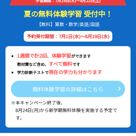
学習期間：7月16日(木)～8月22日(土)
夏の無料体験学習 受付中！
【教科】算数・数学/英語/国語
予約受付期間：7月1日(水)～8月19日(水)
1週間で計2回、体験学習
ができます
すべて無料
教材費など含め、
です
現在の学力も分かります
学力診断テストで
無料体験学習の詳細はこちら
※本キャンペーン終了後、
8月24日(月)から新学期無料体験を実施する予定で
す。