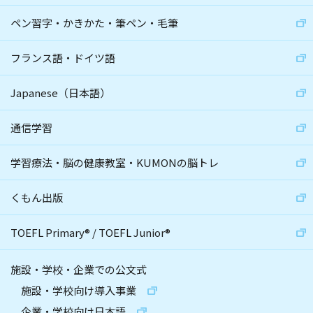
ペン習字・かきかた・筆ペン・毛筆
フランス語・ドイツ語
Japanese（日本語）
通信学習
学習療法・脳の健康教室・KUMONの脳トレ
くもん出版
TOEFL Primary
®
/
TOEFL Junior
®
施設・学校・企業での公文式
施設・学校向け導入事業
企業・学校向け日本語