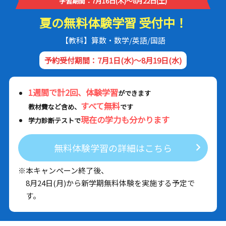
学習期間：7月16日(木)～8月22日(土)
夏の無料体験学習 受付中！
【教科】算数・数学/英語/国語
予約受付期間：7月1日(水)～8月19日(水)
1週間で計2回、体験学習
ができます
すべて無料
教材費など含め、
です
現在の学力も分かります
学力診断テストで
無料体験学習の詳細はこちら
※本キャンペーン終了後、
8月24日(月)から新学期無料体験を実施する予定で
す。