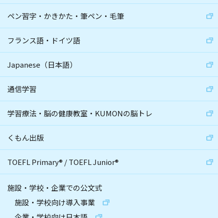
ペン習字・かきかた・筆ペン・毛筆
フランス語・ドイツ語
Japanese（日本語）
通信学習
学習療法・脳の健康教室・KUMONの脳トレ
くもん出版
TOEFL Primary
®
/
TOEFL Junior
®
施設・学校・企業での公文式
施設・学校向け導入事業
企業・学校向け日本語