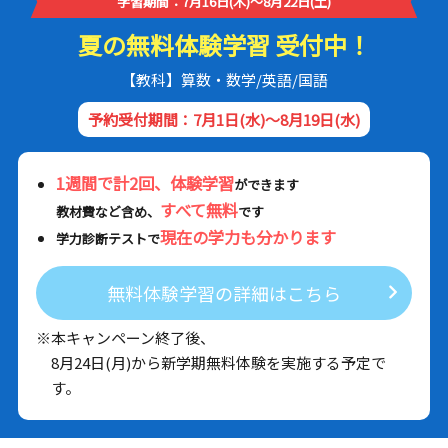
学習期間：7月16日(木)～8月22日(土)
夏の無料体験学習 受付中！
【教科】算数・数学/英語/国語
予約受付期間：7月1日(水)～8月19日(水)
1週間で計2回、体験学習
ができます
すべて無料
教材費など含め、
です
現在の学力も分かります
学力診断テストで
無料体験学習の詳細はこちら
※本キャンペーン終了後、
8月24日(月)から新学期無料体験を実施する予定で
す。