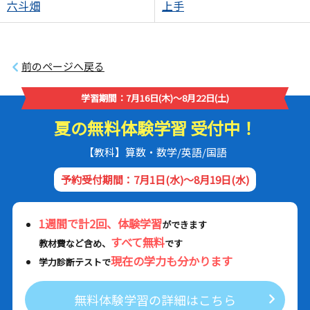
六斗畑
上手
前のページへ戻る
学習期間：7月16日(木)～8月22日(土)
夏の無料体験学習 受付中！
【教科】算数・数学/英語/国語
予約受付期間：7月1日(水)～8月19日(水)
1週間で計2回、体験学習
ができます
すべて無料
教材費など含め、
です
現在の学力も分かります
学力診断テストで
無料体験学習の詳細はこちら