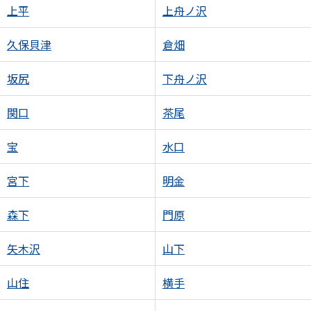
上平
上舟ノ沢
久保貝津
倉畑
坂尻
下舟ノ沢
関口
茶尾
宝
水口
宮下
明金
森下
門原
矢木沢
山下
山住
横手