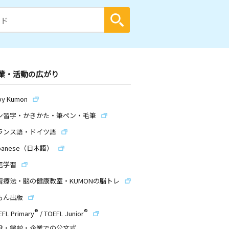
業・活動の広がり
by Kumon
ン習字・かきかた・筆ペン・毛筆
ランス語・ドイツ語
panese（日本語）
信学習
習療法・脳の健康教室・KUMONの脳トレ
もん出版
®
®
EFL Primary
/
TOEFL Junior
設・学校・企業での公文式