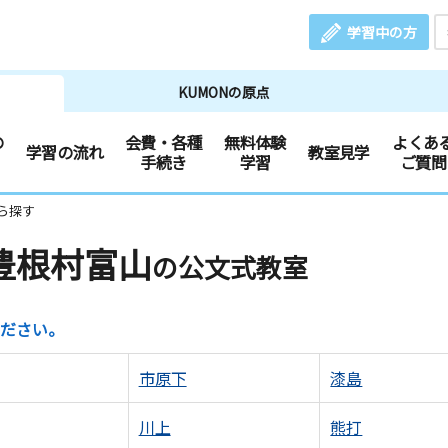
学習中の方
KUMONの原点
の
会費・各種
無料体験
よくあ
学習の流れ
教室見学
手続き
学習
ご質問
ら探す
豊根村富山
の公文式教室
ださい。
市原下
漆島
川上
熊打