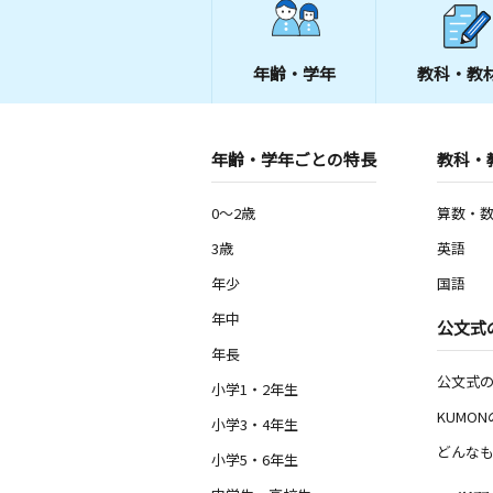
年齢・学年
教科・教
年齢・学年ごとの特長
教科・
0～2歳
算数・
3歳
英語
年少
国語
年中
公文式
年長
公文式
小学1・2年生
KUMO
小学3・4年生
どんなも
小学5・6年生