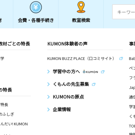
材
会費・
各種手続き
教室検索
教材ごとの特長
KUMON体験者の声
事
数学
KUMON BUZZ PLACE（口コミサイト）
Ba
ペ
学習中の方へ
フ
くもんの先生募集
Ja
の特長
KUMONの原点
通
の特長
学
企業情報
Nのふしぎ
く
んだい! KUMON
TO
施