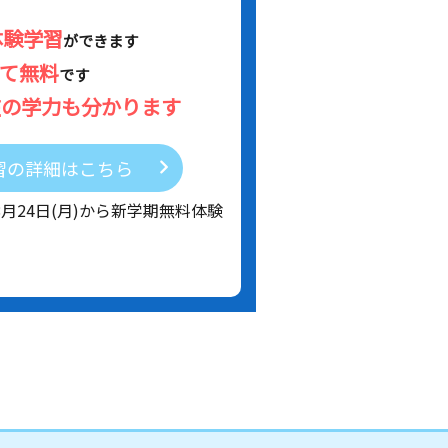
体験学習
ができます
べて無料
です
在の学力も分かります
習の詳細はこちら
8月24日(月)から新学期無料体験