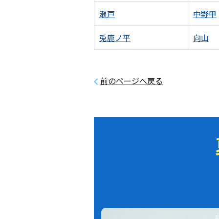
瀬戸
中野甲
兎鹿ノ平
向山
前のページへ戻る