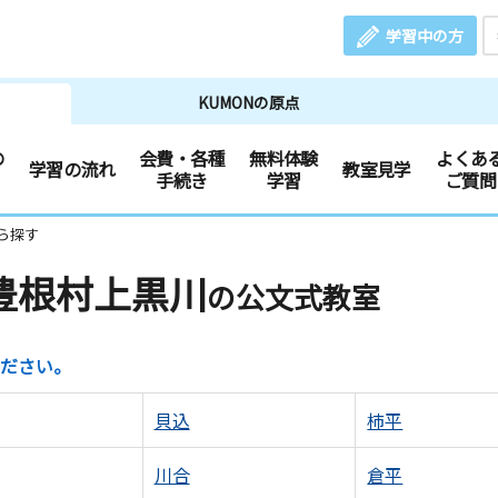
学習中の方
KUMONの原点
の
会費・各種
無料体験
よくあ
学習の流れ
教室見学
手続き
学習
ご質問
ら探す
豊根村上黒川
の公文式教室
ださい。
貝込
柿平
川合
倉平