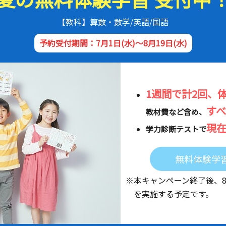
【教科】算数・数学/英語/国語
予約受付期間：7月1日(水)～8月19日(水)
1週間で計2回、
す
教材費など含め、
現
学力診断テストで
無料体験学
※本キャンペーン終了後、
を実施する予定です。