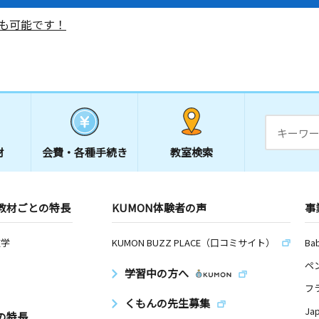
も可能です！
材
会費・
各種手続き
教室検索
教材ごとの特長
KUMON体験者の声
事
数学
KUMON BUZZ PLACE（口コミサイト）
Ba
ペ
学習中の方へ
フ
くもんの先生募集
Ja
の特長