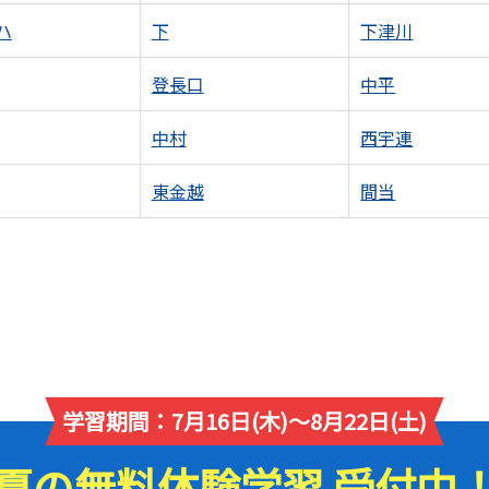
ハ
下
下津川
登長口
中平
中村
西宇連
東金越
間当
学習期間：7月16日(木)～8月22日(土)
夏の無料体験学習 受付中