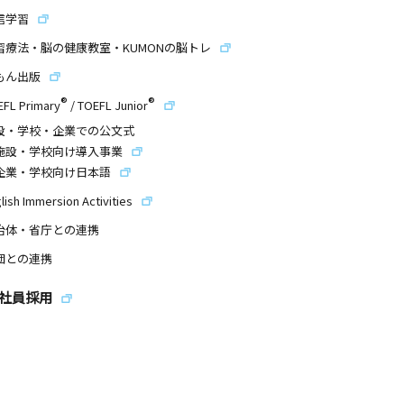
信学習
習療法・脳の健康教室・KUMONの脳トレ
もん出版
®
®
EFL Primary
/
TOEFL Junior
設・学校・企業での公文式
施設・学校向け導入事業
企業・学校向け日本語
lish Immersion Activities
治体・省庁との連携
団との連携
社員採用