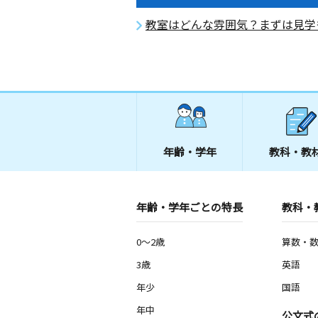
教室はどんな雰囲気？まずは見学
年齢・学年
教科・教
年齢・学年ごとの特長
教科・
0～2歳
算数・
3歳
英語
年少
国語
年中
公文式