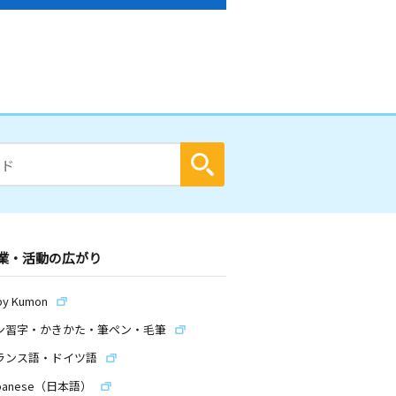
業・活動の広がり
by Kumon
ン習字・かきかた・筆ペン・毛筆
ランス語・ドイツ語
panese（日本語）