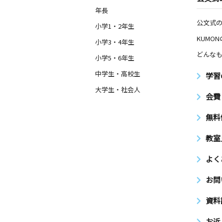
年長
公文式
小学1・2年生
KUMO
小学3・4年生
どんなも
小学5・6年生
中学生・高校生
学習
大学生・社会人
会費
無料
教室
よく
お問
資料
お近