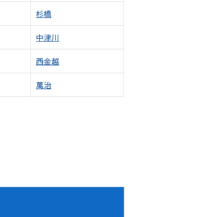
杉橋
中津川
西金越
萬治
！