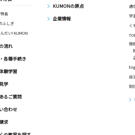
KUMONの原点
通
の特長
学
企業情報
Nのふしぎ
く
んだい! KUMON
TO
施
の流れ
・各種手続き
Eng
体験学習
自
見学
財
あるご質問
い合わせ
請求
くの教室を探す