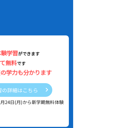
体験学習
ができます
べて無料
です
在の学力も分かります
習の詳細はこちら
8月24日(月)から新学期無料体験