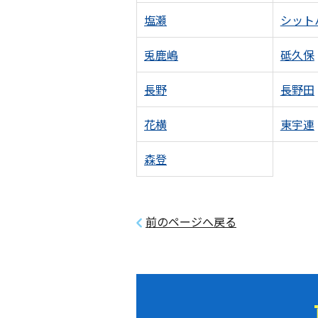
塩瀬
シット
兎鹿嶋
砥久保
長野
長野田
花横
東宇連
森登
前のページへ戻る