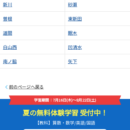
新川
砂瀬
曽根
東新田
道間
眠木
白山西
凹清水
南ノ脇
矢下
前のページへ戻る
学習期間：7月16日(木)～8月22日(土)
夏の無料体験学習 受付中！
【教科】算数・数学/英語/国語