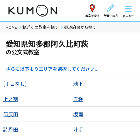
教室を探す
学習中の方
メニュー
HOME
お近くの教室を探す
都道府県から探す
愛知県知多郡阿久比町萩
の公文式教室
さらに以下よりエリアを選択してください。
(丁目なし)
池下
上ノ割
五瀬
伍反田
坂南
詩丹田
汁手