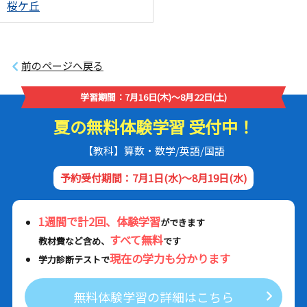
桜ケ丘
前のページへ戻る
学習期間：7月16日(木)～8月22日(土)
夏の無料体験学習 受付中！
【教科】算数・数学/英語/国語
予約受付期間：7月1日(水)～8月19日(水)
1週間で計2回、体験学習
ができます
すべて無料
教材費など含め、
です
現在の学力も分かります
学力診断テストで
無料体験学習の詳細はこちら