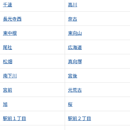
千速
高川
長光寺西
奈古
東中根
東向山
尾社
広海道
松畑
真向塚
南下川
宮後
宮前
元荒古
旭
桜
駅前１丁目
駅前２丁目