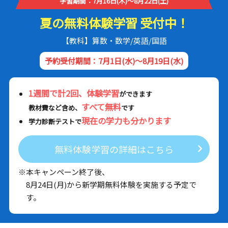
学習期間：7月16日(木)～8月22日(土)
夏の無料体験学習 受付中！
【教科】算数・数学/英語/国語
予約受付期間：7月1日(水)～8月19日(水)
1週間で計2回、体験学習
ができます
すべて無料
教材費など含め、
です
現在の学力も分かります
学力診断テストで
無料体験学習の詳細はこちら
※本キャンペーン終了後、
8月24日(月)から新学期無料体験を実施する予定で
す。