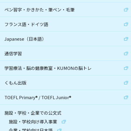
ペン習字・かきかた・筆ペン・毛筆
フランス語・ドイツ語
Japanese（日本語）
通信学習
学習療法・脳の健康教室・KUMONの脳トレ
くもん出版
TOEFL Primary
®
/
TOEFL Junior
®
施設・学校・企業での公文式
施設・学校向け導入事業
企業・学校向け日本語