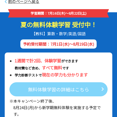
前のページへ戻る
学習期間：7月16日(木)～8月22日(土)
夏の無料体験学習 受付中！
【教科】算数・数学/英語/国語
予約受付期間：7月1日(水)～8月19日(水)
1週間で計2回、体験学習
ができます
すべて無料
教材費など含め、
です
現在の学力も分かります
学力診断テストで
無料体験学習の詳細はこちら
※本キャンペーン終了後、
8月24日(月)から新学期無料体験を実施する予定で
す。