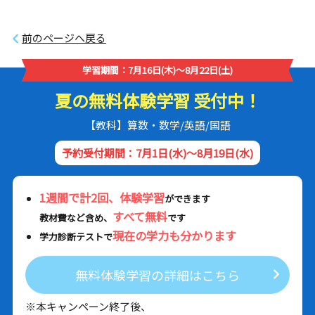
前のページへ戻る
学習期間：7月16日(木)～8月22日(土)
夏の無料体験学習 受付中！
【教科】算数・数学/英語/国語
予約受付期間：7月1日(水)～8月19日(水)
1週間で計2回、体験学習
ができます
すべて無料
教材費など含め、
です
現在の学力も分かります
学力診断テストで
無料体験学習の詳細はこちら
※本キャンペーン終了後、