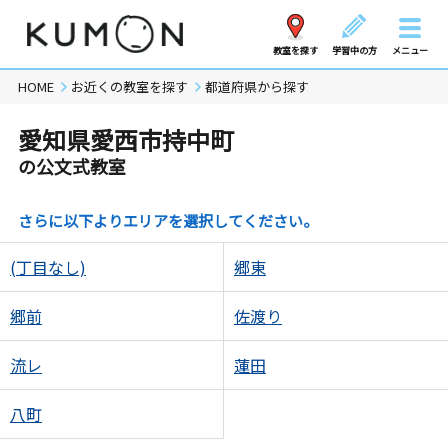
教室を探す
学習中の方
メニュー
HOME
お近くの教室を探す
都道府県から探す
愛知県愛西市持中町
の公文式教室
さらに以下よりエリアを選択してください。
(丁目なし)
郷東
郷前
佐渡り
流レ
蓮田
八町