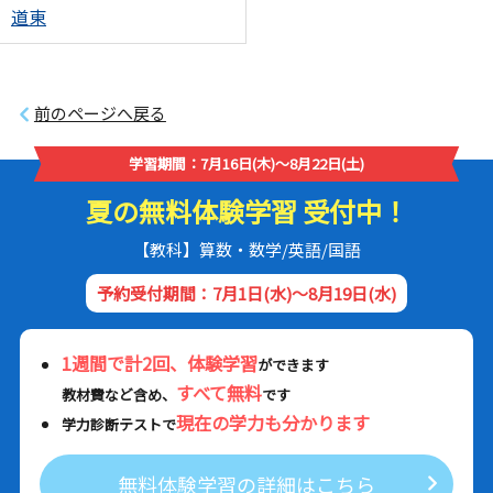
道東
前のページへ戻る
学習期間：7月16日(木)～8月22日(土)
夏の無料体験学習 受付中！
【教科】算数・数学/英語/国語
予約受付期間：7月1日(水)～8月19日(水)
1週間で計2回、体験学習
ができます
すべて無料
教材費など含め、
です
現在の学力も分かります
学力診断テストで
無料体験学習の詳細はこちら