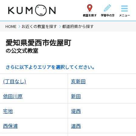
教室を探す
学習中の方
メニュー
HOME
お近くの教室を探す
都道府県から探す
愛知県愛西市佐屋町
の公文式教室
さらに以下よりエリアを選択してください。
(丁目なし)
亥新田
依田川原
新田
宅地
堤西
西保浦
道西