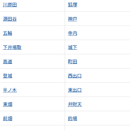
川原田
狐塚
源田谷
神戸
五輪
寺内
下井場取
城下
高道
町田
登城
西出口
半ノ木
東出口
東畑
弁財天
前畑
的場