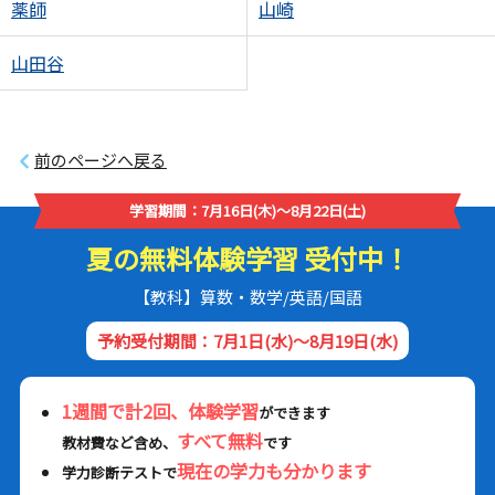
薬師
山崎
山田谷
前のページへ戻る
学習期間：7月16日(木)～8月22日(土)
夏の無料体験学習 受付中！
【教科】算数・数学/英語/国語
予約受付期間：7月1日(水)～8月19日(水)
1週間で計2回、体験学習
ができます
すべて無料
教材費など含め、
です
現在の学力も分かります
学力診断テストで