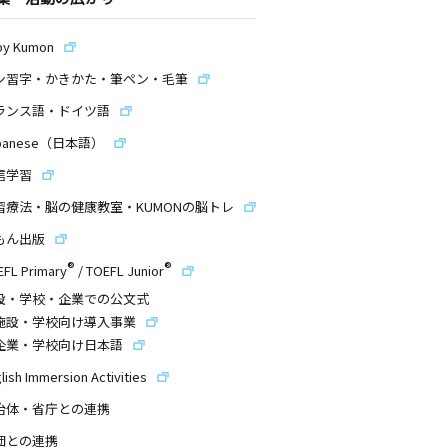
by Kumon
ン習字・かきかた・筆ペン・毛筆
ランス語・ドイツ語
panese（日本語）
信学習
習療法・脳の健康教室・KUMONの脳トレ
もん出版
®
®
EFL Primary
/
TOEFL Junior
設・学校・企業での公文式
施設・学校向け導入事業
企業・学校向け日本語
lish Immersion Activities
治体・省庁との連携
団との連携