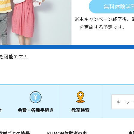
無料体験学
※本キャンペーン終了後、
を実施する予定です。
も可能です！
材
会費・
各種手続き
教室検索
教材ごとの特長
KUMON体験者の声
事