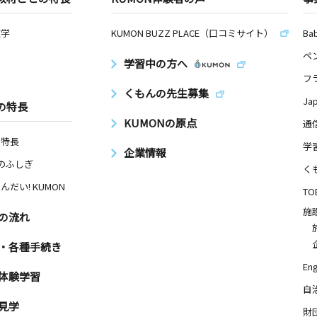
数学
KUMON BUZZ PLACE（口コミサイト）
Ba
ペ
学習中の方へ
フ
くもんの先生募集
Ja
の特長
KUMONの原点
通
の特長
学
企業情報
Nのふしぎ
く
んだい! KUMON
TO
施
の流れ
・各種手続き
Eng
体験学習
自
見学
財