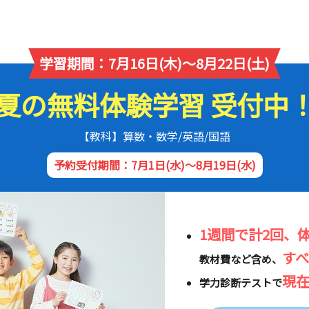
学習期間：7月16日(木)～8月22日(土)
夏の無料体験学習 受付中
【教科】算数・数学/英語/国語
予約受付期間：7月1日(水)～8月19日(水)
1週間で計2回、
す
教材費など含め、
現
学力診断テストで