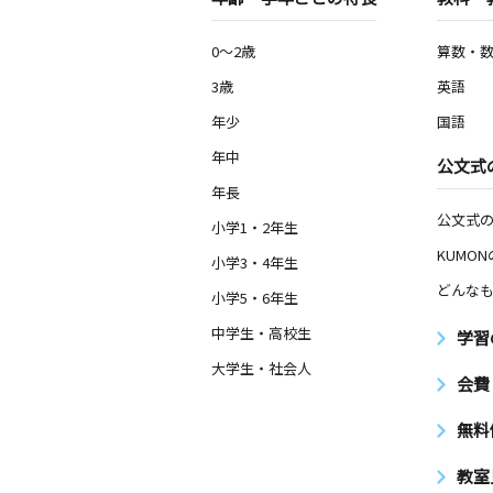
0～2歳
算数・
3歳
英語
年少
国語
年中
公文式
年長
公文式
小学1・2年生
KUMO
小学3・4年生
どんなも
小学5・6年生
中学生・高校生
学習
大学生・社会人
会費
無料
教室