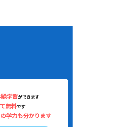
！
体験学習
ができます
べて無料
です
在の学力も分かります