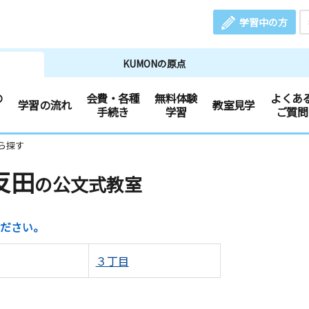
学習中の方
KUMONの原点
の
会費・各種
無料体験
よくあ
学習の流れ
教室見学
手続き
学習
ご質問
ら探す
反田
の公文式教室
ださい。
３丁目