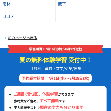
南林
薮下
ヨコテ
前のページへ戻る
学習期間：7月16日(木)～8月22日(土)
夏の無料体験学習 受付中！
【教科】算数・数学/英語/国語
予約受付期間：7月1日(水)～8月19日(水)
1週間で計2回、体験学習
ができます
すべて無料
教材費など含め、
です
現在の学力も分かります
学力診断テストで