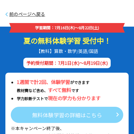
前のページへ戻る
学習期間：7月16日(木)～8月22日(土)
夏の無料体験学習 受付中！
【教科】算数・数学/英語/国語
予約受付期間：7月1日(水)～8月19日(水)
1週間で計2回、体験学習
ができます
すべて無料
教材費など含め、
です
現在の学力も分かります
学力診断テストで
無料体験学習の詳細はこちら
※本キャンペーン終了後、