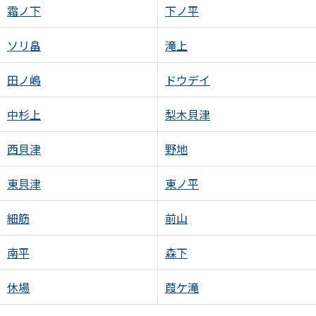
霜ノ下
下ノ平
ソリ畠
滝上
田ノ嶋
ドウデイ
中杉上
梨木貝津
西貝津
野地
東貝津
東ノ平
細筋
前山
南平
森下
休場
葭ケ滝