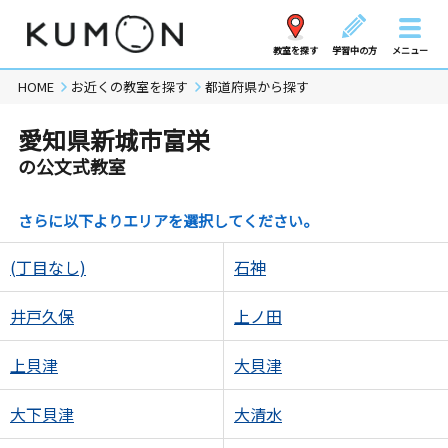
教室を探す
学習中の方
メニュー
HOME
お近くの教室を探す
都道府県から探す
愛知県新城市富栄
の公文式教室
さらに以下よりエリアを選択してください。
(丁目なし)
石神
井戸久保
上ノ田
上貝津
大貝津
大下貝津
大清水