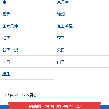
東
東貝津
富貴
細畑
正木貝津
道上茶屋
道下
森下
谷下ノ沢
矢田
山口
山下
横手
前のページへ戻る
学習期間：7月16日(木)～8月22日(土)