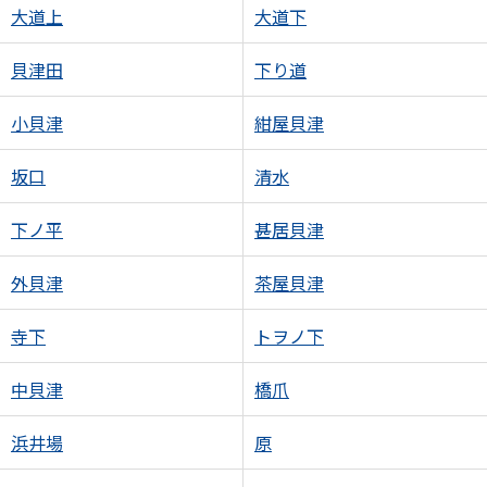
大道上
大道下
貝津田
下り道
小貝津
紺屋貝津
坂口
清水
下ノ平
甚居貝津
外貝津
茶屋貝津
寺下
トヲノ下
中貝津
橋爪
浜井場
原