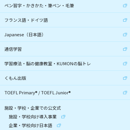
ペン習字・かきかた・筆ペン・毛筆
フランス語・ドイツ語
Japanese（日本語）
通信学習
学習療法・脳の健康教室・KUMONの脳トレ
くもん出版
TOEFL Primary
®
/
TOEFL Junior
®
施設・学校・企業での公文式
施設・学校向け導入事業
企業・学校向け日本語